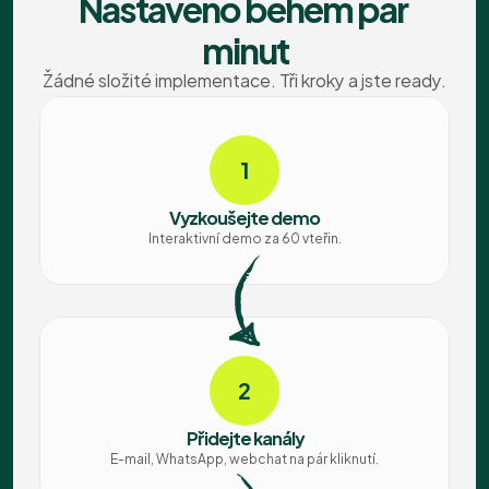
Nastaveno během pár 
minut
Žádné složité implementace. Tři kroky a jste ready.
1
Vyzkoušejte demo
Interaktivní demo za 60 vteřin.
2
Přidejte kanály
E-mail, WhatsApp, webchat na pár kliknutí.