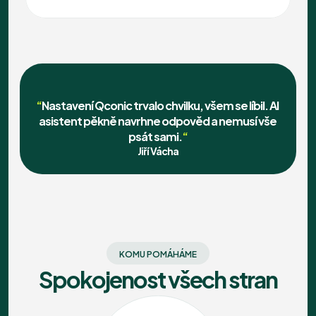
“
Nastavení Qconic trvalo chvilku, všem se líbil. AI 
asistent pěkně navrhne odpověd a nemusí vše 
psát sami.
“
Jiří Vácha
KOMU POMÁHÁME
Spokojenost všech stran