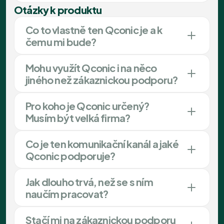
Otázky k produktu
Co to vlastně ten Qconic je a k
čemu mi bude?
Mohu využít Qconic i na něco
jiného než zákaznickou podporu?
Pro koho je Qconic určený?
Musím být velká firma?
Co je ten komunikační kanál a jaké
Qconic podporuje?
Jak dlouho trvá, než se s ním
naučím pracovat?
Stačí mi na zákaznickou podporu