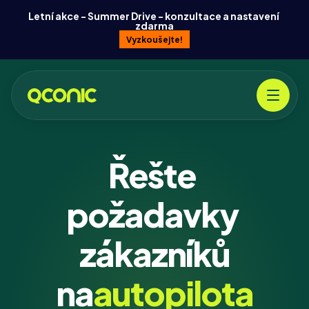
Letní akce - Summer Drive - konzultace a nastavení 
zdarma
Vyzkoušejte!
Řešte 
požadavky 
zákazníků
na
autopilota