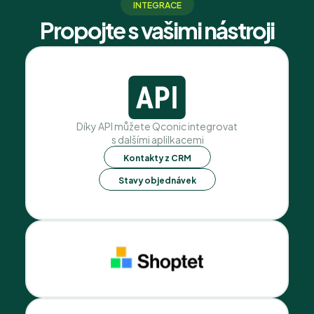
INTEGRACE
Propojte s vašimi nástroji
Díky API můžete Qconic integrovat
 s dalšími aplilkacemi
Kontakty z CRM
Stavy objednávek