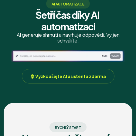
AI AUTOMATIZACE
Šetří čas díky AI 
automatizaci
AI generuje shrnutí a navrhuje odpovědi. Vy jen
schválíte.
🤖 Vyzkoušejte AI asistenta zdarma
RYCHLÝ START