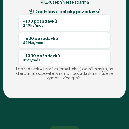
Zkušební verze zdarma
📦 Doplňkové balíčky požadavků
+100 požadavků
249kč/měs.
+500 požadavků
699kč/měs.
+1000 požadavků
1899/měs.
1 požadavek = 1 zpráva (email, chat) od zákazníka, na 
kterou mu odpovíte. V rámci 1 požadavku si můžete 
vyměnit více zpráv.