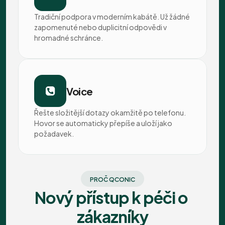
Tradiční podpora v moderním kabátě. Už žádné 
zapomenuté nebo duplicitní odpovědi v 
hromadné schránce.
Voice
Řešte složitější dotazy okamžitě po telefonu. 
Hovor se automaticky přepíše a uloží jako 
požadavek.
PROČ QCONIC
Nový přístup k péči o 
zákazníky