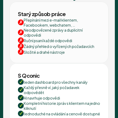
Starý způsob práce
Přepínání mezi e-mail klientem, 
Facebookem, webchatem, …
Neodpovězené zprávy a duplicitní 
odpovědi
Ruční psaní každé odpovědi
Žádný přehled o vyřízených požadavcích
Složité a drahé nástroje
S Qconic
Jeden dashboard pro všechny kanály
Každý přesně ví, jaký požadavek 
odpovědět
AI navrhuje odpovědi
Kompletní historie zpráv s klientem na jedno 
kliknutí
Jednoduché na ovládání a cenově dostupné