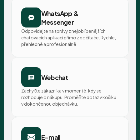
WhatsApp &
Messenger
Odpovídejte na zprávy z nejoblíbenějších 
chatovacích aplikací přímo z počítače. Rychle, 
přehledně a profesionálně.
Webchat
Zachyťte zákazníka v momentě, kdy se 
rozhoduje o nákupu. Proměňte dotaz v košíku 
v dokončenou objednávku.
E-mail