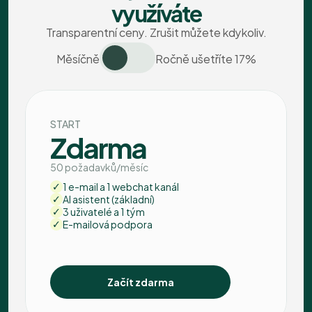
využíváte
Transparentní ceny. Zrušit můžete kdykoliv.
Měsíčně
Ročně 
ušetříte 17%
START
Zdarma
50 požadavků/měsíc
1 e-mail a 1 webchat kanál
AI asistent (základní)
3 uživatelé a 1 tým
E-mailová podpora
Začít zdarma