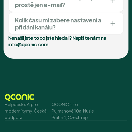
prostě jen e-mail?
Kolik času mi zabere nastavení a
přidání kanálu?
Nenašli jste to co jste hledali? Napište nám na
info@qconic.com
Helpdesk s AI pro 
QCONIC s.r.o.
moderní týmy. Česká 
Pujmanové 10a, Nusle
podpora.
Praha 4, Czech rep.