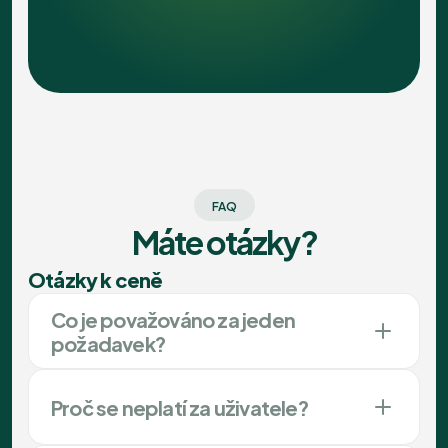
FAQ
Máte otázky?
Otázky k ceně
Co je považováno za jeden
požadavek?
Proč se neplatí za uživatele?