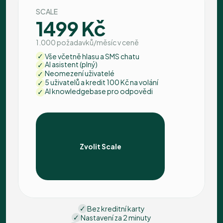
SCALE
1499 Kč
1.000 požadavků/měsíc v ceně
Vše včetně hlasu a SMS chatu
AI asistent (plný)
Neomezení uživatelé
5 uživatelů a kredit 100 Kč na volání 
AI knowledgebase pro odpovědi
Zvolit Scale
Bez kreditní karty
Nastavení za 2 minuty