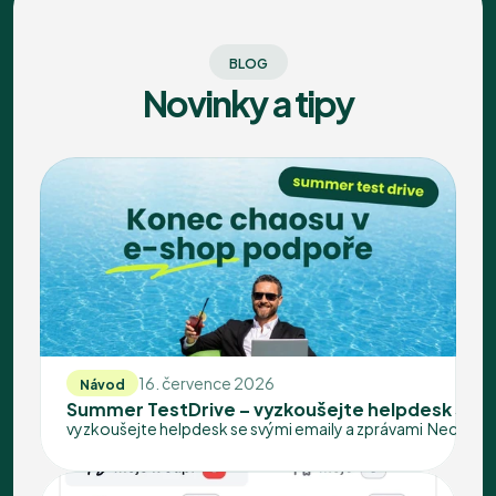
BLOG
Novinky a tipy
16. července 2026
Návod
Summer TestDrive – vyzkoušejte helpdesk se s
vyzkoušejte helpdesk se svými emaily a zprávami  Nechte si