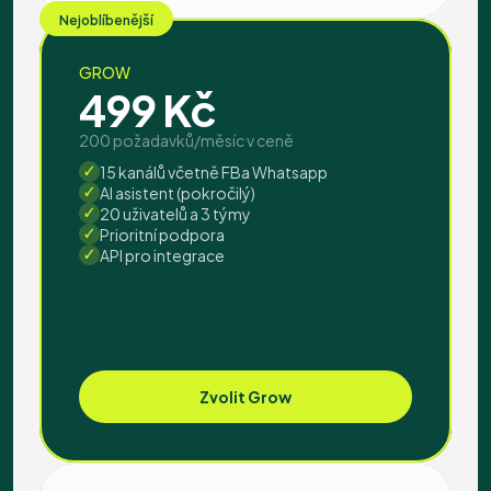
Nejoblíbenější
GROW
499 Kč
200 požadavků/měsíc v ceně
15 kanálů včetně FBa Whatsapp
AI asistent (pokročilý)
20 uživatelů a 3 týmy
Prioritní podpora
API pro integrace
Zvolit Grow